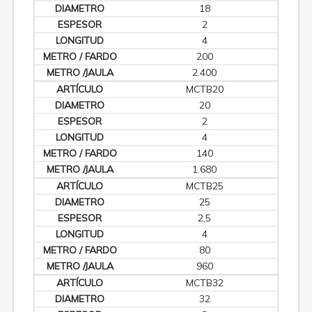
18
2
4
200
2.400
MCTB20
20
2
4
140
1.680
MCTB25
25
2,5
4
80
960
MCTB32
32