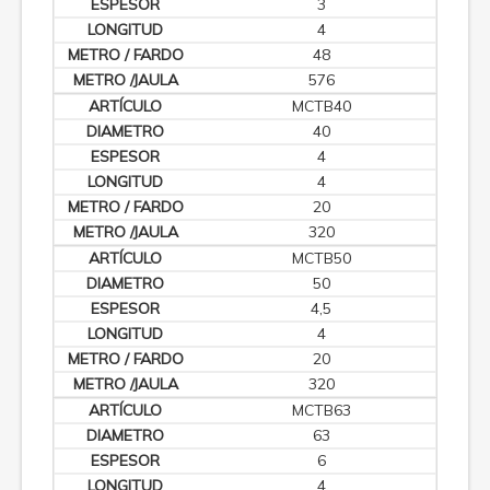
3
4
48
576
MCTB40
40
4
4
20
320
MCTB50
50
4,5
4
20
320
MCTB63
63
6
4