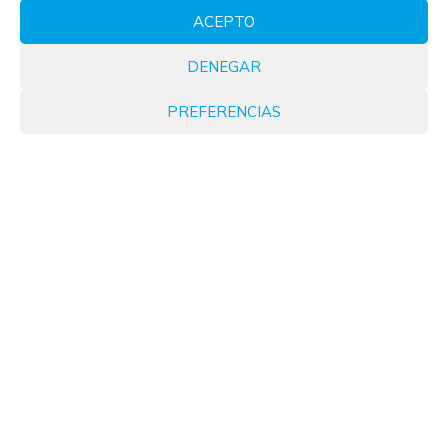
ACEPTO
DENEGAR
PREFERENCIAS
Nos complace presentarles nuestra nueva
Tarifa 21.6
,
cargada de novedades para sistemas flexibles de fontanería,
calefacción y climatización.
En consonancia con nuestra apuesta por ofrecer al mercado
productos de alta calidad, hemos lanzado la tubería
Pex-A
por el método Engel
, mucho más flexible que otras tuberías
Pex, ideal para los sistemas de expansión.