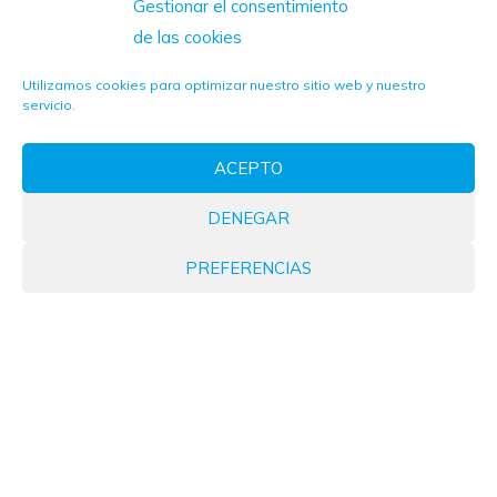
Gestionar el consentimiento
de las cookies
Utilizamos cookies para optimizar nuestro sitio web y nuestro
servicio.
ACEPTO
DENEGAR
PREFERENCIAS
Fittings Estándar
firma un acuerdo con el primer equipo del
Fundación Albacete Femenino como patrocinador principal.