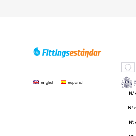
English
Español
N.º
N.º 
Nº.