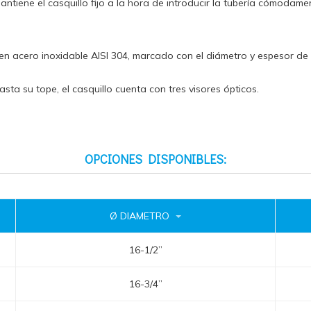
mantiene el casquillo fijo a la hora de introducir la tubería cómodame
 acero inoxidable AISI 304, marcado con el diámetro y espesor de l
sta su tope, el casquillo cuenta con tres visores ópticos.
OPCIONES DISPONIBLES:
Ø DIAMETRO
16-1/2”
16-3/4”