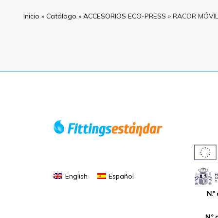
Inicio
»
Catálogo
»
ACCESORIOS ECO-PRESS
»
RACOR MÓVI
English
Español
N.º
N.º 