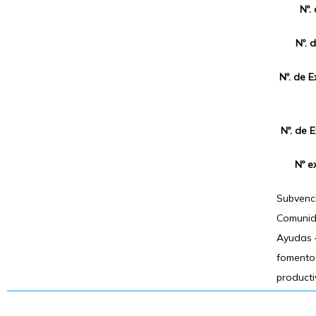
Nº.
Nº. 
Nº. de 
Nº. de 
Nº e
Subvenci
Comunid
Ayudas –
fomento 
producti