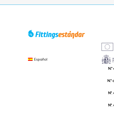
Español
N.º
N.º 
Nº.
Nº.