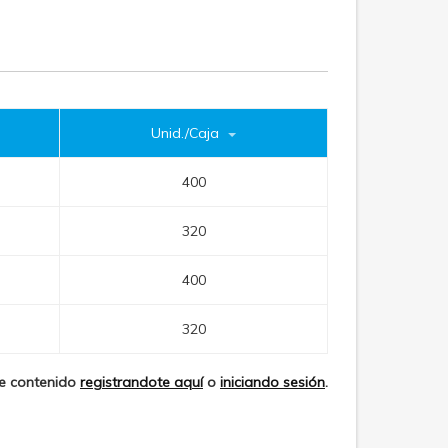
Unid./Caja
400
320
400
320
te contenido
registrandote aquí
o
iniciando sesión
.