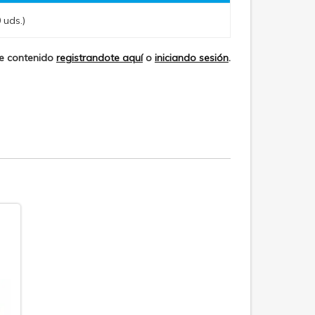
uds.)
te contenido
registrandote aquí
o
iniciando sesión
.