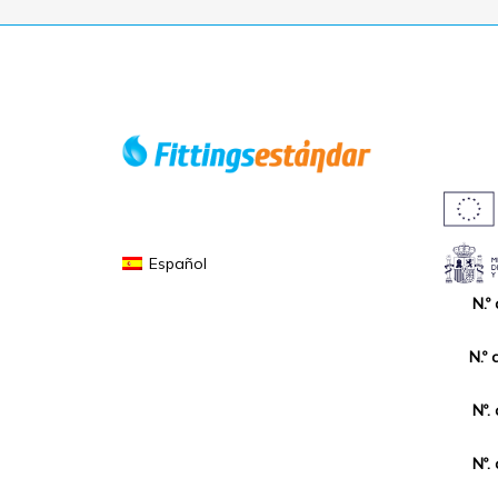
Español
N.º
N.º 
Nº.
Nº.