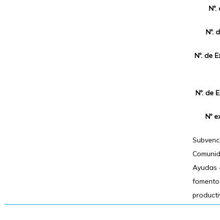
Nº.
Nº. 
Nº. de 
Nº. de 
Nº e
Subvenci
Comunid
Ayudas –
fomento 
producti