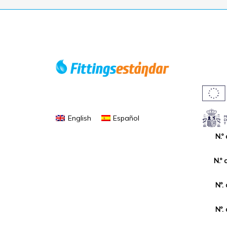
English
Español
N.º
N.º 
Nº.
Nº.