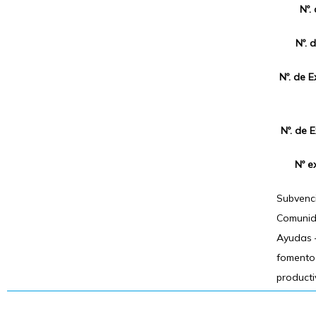
Nº.
Nº. 
Nº. de 
Nº. de 
Nº e
Subvenci
Comunid
Ayudas –
fomento 
producti